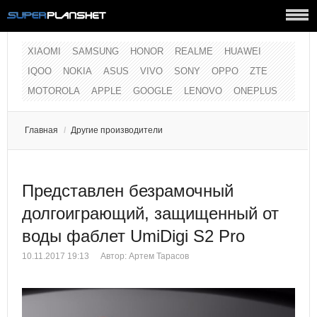
XIAOMI
SAMSUNG
HONOR
REALME
HUAWEI
IQOO
NOKIA
ASUS
VIVO
SONY
OPPO
ZTE
MOTOROLA
APPLE
GOOGLE
LENOVO
ONEPLUS
Главная
/
Другие производители
Представлен безрамочный
долгоиграющий, защищенный от
воды фаблет UmiDigi S2 Pro
10.11.2017 19:13
Автор:
Артем Тарасов