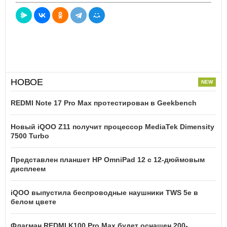
НОВОЕ
REDMI Note 17 Pro Max протестирован в Geekbench
Новый iQOO Z11 получит процессор MediaTek Dimensity
7500 Turbo
Представлен планшет HP OmniPad 12 с 12-дюймовым
дисплеем
iQOO выпустила беспроводные наушники TWS 5e в
белом цвете
Флагман REDMI K100 Pro Max будет оснащен 200-