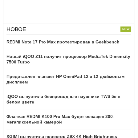
НОВОЕ
REDMI Note 17 Pro Max протестирован в Geekbench
Новый iQOO Z11 получит процессор MediaTek Dimensity
7500 Turbo
Представлен планшет HP OmniPad 12 с 12-дюймовым
дисплеем
iQOO выпустила беспроводные наушники TWS 5e в
белом цвете
Флагман REDMI K100 Pro Max будет оснащен 200-
мегапиксельной камерой
XGIMI выпустила проектор Z9X 4K High Brightness