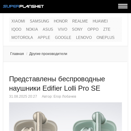
XIAOMI
SAMSUNG
HONOR
REALME
HUAWEI
IQOO
NOKIA
ASUS
VIVO
SONY
OPPO
ZTE
MOTOROLA
APPLE
GOOGLE
LENOVO
ONEPLUS
Главная
/
Другие производители
Представлены беспроводные
наушники Edifier Lolli Pro SE
31.08.2025 20:27
Автор:
Егор Лобачев