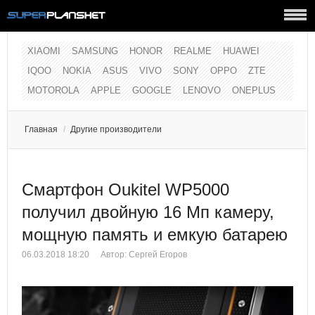
XIAOMI
SAMSUNG
HONOR
REALME
HUAWEI
IQOO
NOKIA
ASUS
VIVO
SONY
OPPO
ZTE
MOTOROLA
APPLE
GOOGLE
LENOVO
ONEPLUS
Главная
/
Другие производители
Смартфон Oukitel WP5000
получил двойную 16 Мп камеру,
мощную память и емкую батарею
06.03.2018 18:20
Автор:
Сергей Егоров