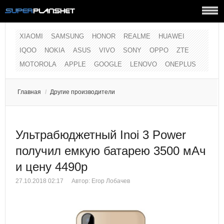
XIAOMI
SAMSUNG
HONOR
REALME
HUAWEI
IQOO
NOKIA
ASUS
VIVO
SONY
OPPO
ZTE
MOTOROLA
APPLE
GOOGLE
LENOVO
ONEPLUS
Главная
/
Другие производители
Ультрабюджетный Inoi 3 Power
получил емкую батарею 3500 мАч
и цену 4490р
27.10.2018 02:17
Автор:
Егор Лобачев