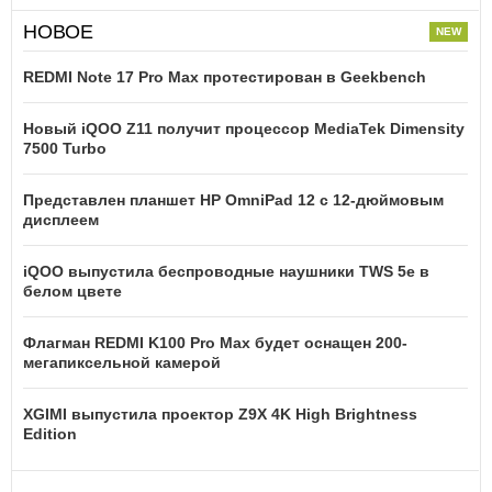
НОВОЕ
REDMI Note 17 Pro Max протестирован в Geekbench
Новый iQOO Z11 получит процессор MediaTek Dimensity
7500 Turbo
Представлен планшет HP OmniPad 12 с 12-дюймовым
дисплеем
iQOO выпустила беспроводные наушники TWS 5e в
белом цвете
Флагман REDMI K100 Pro Max будет оснащен 200-
мегапиксельной камерой
XGIMI выпустила проектор Z9X 4K High Brightness
Edition