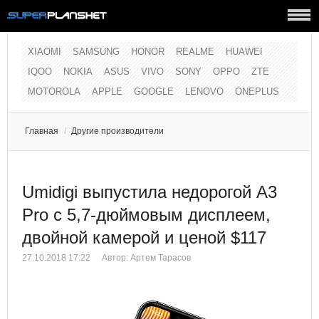
XIAOMI
SAMSUNG
HONOR
REALME
HUAWEI
IQOO
NOKIA
ASUS
VIVO
SONY
OPPO
ZTE
MOTOROLA
APPLE
GOOGLE
LENOVO
ONEPLUS
Главная
/
Другие производители
Umidigi выпустила недорогой A3
Pro с 5,7-дюймовым дисплеем,
двойной камерой и ценой $117
27.10.2018 17:22
Автор:
Артем Тарасов