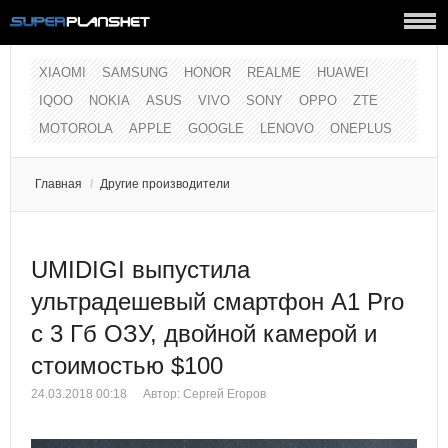
XIAOMI
SAMSUNG
HONOR
REALME
HUAWEI
IQOO
NOKIA
ASUS
VIVO
SONY
OPPO
ZTE
MOTOROLA
APPLE
GOOGLE
LENOVO
ONEPLUS
Главная
/
Другие производители
UMIDIGI выпустила
ультрадешевый смартфон A1 Pro
с 3 Гб ОЗУ, двойной камерой и
стоимостью $100
24.03.2018 00:18
Автор:
Сергей Егоров