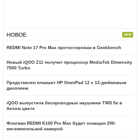
НОВОЕ
REDMI Note 17 Pro Max протестирован в Geekbench
Новый iQOO Z11 получит процессор MediaTek Dimensity
7500 Turbo
Представлен планшет HP OmniPad 12 с 12-дюймовым
дисплеем
iQOO выпустила беспроводные наушники TWS 5e в
белом цвете
Флагман REDMI K100 Pro Max будет оснащен 200-
мегапиксельной камерой