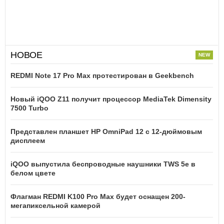
НОВОЕ
REDMI Note 17 Pro Max протестирован в Geekbench
Новый iQOO Z11 получит процессор MediaTek Dimensity
7500 Turbo
Представлен планшет HP OmniPad 12 с 12-дюймовым
дисплеем
iQOO выпустила беспроводные наушники TWS 5e в
белом цвете
Флагман REDMI K100 Pro Max будет оснащен 200-
мегапиксельной камерой