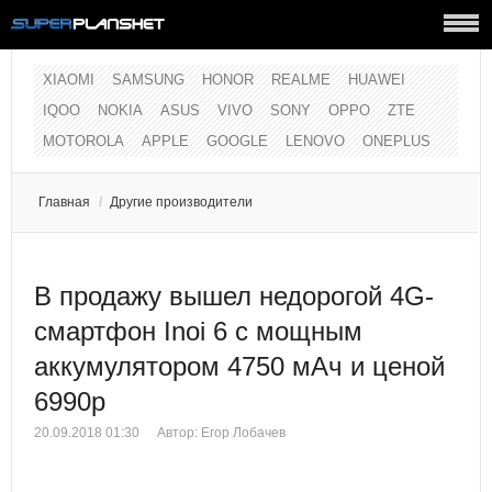
XIAOMI
SAMSUNG
HONOR
REALME
HUAWEI
IQOO
NOKIA
ASUS
VIVO
SONY
OPPO
ZTE
MOTOROLA
APPLE
GOOGLE
LENOVO
ONEPLUS
Главная
/
Другие производители
В продажу вышел недорогой 4G-
смартфон Inoi 6 с мощным
аккумулятором 4750 мАч и ценой
6990р
20.09.2018 01:30
Автор:
Егор Лобачев