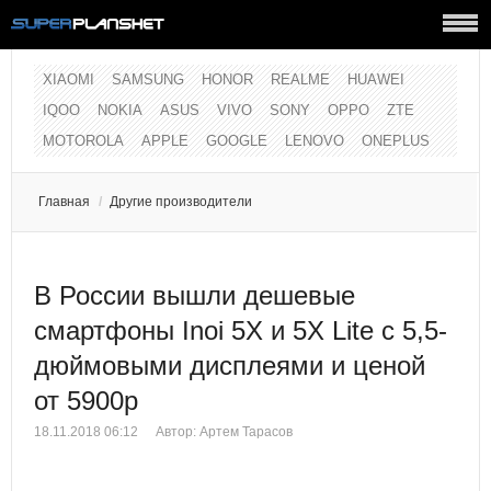
XIAOMI
SAMSUNG
HONOR
REALME
HUAWEI
IQOO
NOKIA
ASUS
VIVO
SONY
OPPO
ZTE
MOTOROLA
APPLE
GOOGLE
LENOVO
ONEPLUS
Главная
/
Другие производители
В России вышли дешевые
смартфоны Inoi 5X и 5X Lite c 5,5-
дюймовыми дисплеями и ценой
от 5900р
18.11.2018 06:12
Автор:
Артем Тарасов