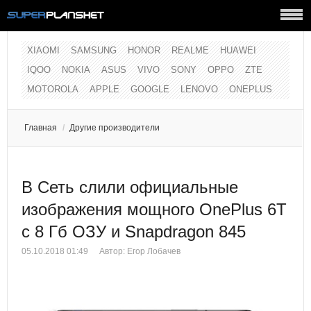
XIAOMI
SAMSUNG
HONOR
REALME
HUAWEI
IQOO
NOKIA
ASUS
VIVO
SONY
OPPO
ZTE
MOTOROLA
APPLE
GOOGLE
LENOVO
ONEPLUS
Главная
/
Другие производители
В Сеть слили официальные
изображения мощного OnePlus 6T
с 8 Гб ОЗУ и Snapdragon 845
05.10.2018 01:49
Автор:
Егор Лобачев