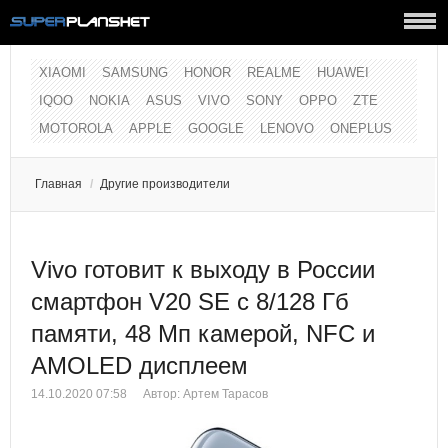
XIAOMI
SAMSUNG
HONOR
REALME
HUAWEI
IQOO
NOKIA
ASUS
VIVO
SONY
OPPO
ZTE
MOTOROLA
APPLE
GOOGLE
LENOVO
ONEPLUS
Главная
/
Другие производители
Vivo готовит к выходу в России
смартфон V20 SE с 8/128 Гб
памяти, 48 Мп камерой, NFC и
AMOLED дисплеем
14.10.2020 07:58
Автор:
Артем Тарасов