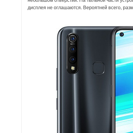
небольшом отверстии. На тыльной части устр
дисплея не оглашаются. Вероятней всего, раз