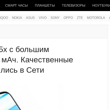
СМАРТ ЧАСЫ
ПЛАНШЕТЫ
ТЕЛЕВИЗОРЫ
НОУТБУК
IQOO
NOKIA
ASUS
VIVO
SONY
OPPO
ZTE
MOTOROLA
Z5x с большим
 мАч. Качественные
лись в Сети