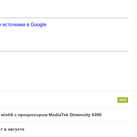
 источники в Google
ish6 с процессором MediaTek Dimensity 6300
т в августе