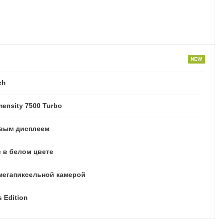
ch
ensity 7500 Turbo
овым дисплеем
 в белом цвете
-мегапиксельной камерой
 Edition