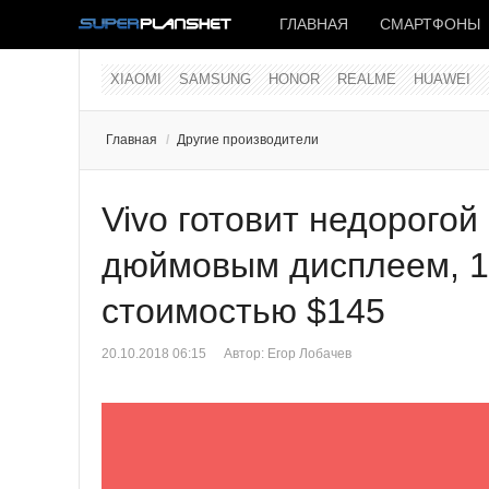
ГЛАВНАЯ
СМАРТФОНЫ
XIAOMI
SAMSUNG
HONOR
REALME
HUAWEI
Главная
/
Другие производители
Vivo готовит недорогой
дюймовым дисплеем, 1
стоимостью $145
20.10.2018 06:15
Автор:
Егор Лобачев