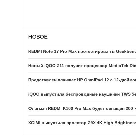
НОВОЕ
REDMI Note 17 Pro Max протестирован в Geekben
Новый iQOO Z11 получит процессор MediaTek Dim
Представлен планшет HP OmniPad 12 с 12-дюйм
iQOO выпустила беспроводные наушники TWS 5e
Флагман REDMI K100 Pro Max будет оснащен 200
XGIMI выпустила проектор Z9X 4K High Brightness