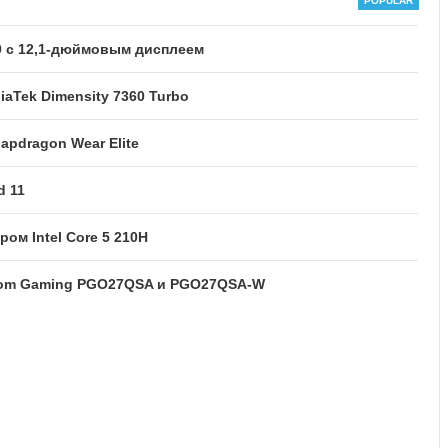
70 с 12,1-дюймовым дисплеем
iaTek Dimensity 7360 Turbo
apdragon Wear Elite
d 11
ром Intel Core 5 210H
tom Gaming PGO27QSA и PGO27QSA-W