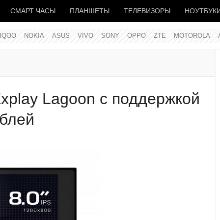
СМАРТ ЧАСЫ
ПЛАНШЕТЫ
ТЕЛЕВИЗОРЫ
НОУТБУК
IQOO
NOKIA
ASUS
VIVO
SONY
OPPO
ZTE
MOTOROLA
xplay Lagoon с поддержкой
ублей