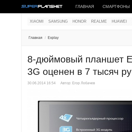
ГЛАВНАЯ
СМАРТФОНЫ
XIAOMI
SAMSUNG
HONOR
REALME
HUAWEI
Главная
/
Explay
8-дюймовый планшет E
3G оценен в 7 тысяч р
30.06.2014 16:54
Автор:
Егор Лобачев