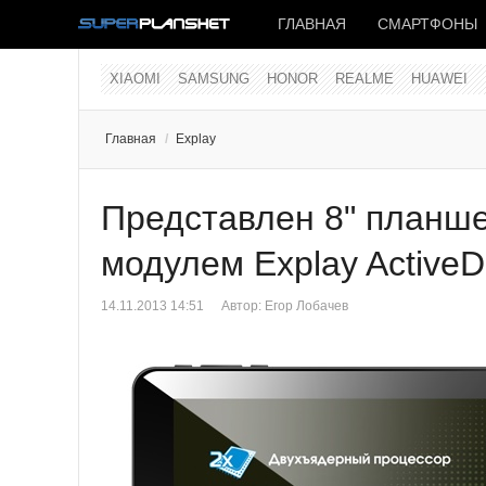
ГЛАВНАЯ
СМАРТФОНЫ
XIAOMI
SAMSUNG
HONOR
REALME
HUAWEI
Главная
/
Explay
Представлен 8" планше
модулем Explay ActiveD
14.11.2013 14:51
Автор:
Егор Лобачев