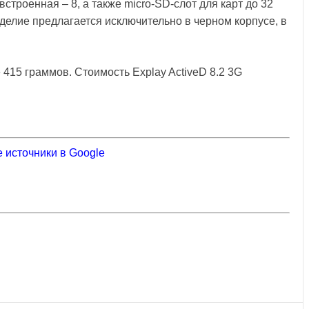
строенная – 8, а также micro-SD-слот для карт до 32
зделие предлагается исключительно в черном корпусе, в
е 415 граммов. Стоимость Explay ActiveD 8.2 3G
 источники в Google