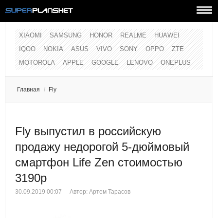
XIAOMI
SAMSUNG
HONOR
REALME
HUAWEI
IQOO
NOKIA
ASUS
VIVO
SONY
OPPO
ZTE
MOTOROLA
APPLE
GOOGLE
LENOVO
ONEPLUS
Главная
/
Fly
Fly выпустил в российскую
продажу недорогой 5-дюймовый
смартфон Life Zen стоимостью
3190р
30.09.2019 00:07
Автор:
Артем Тарасов