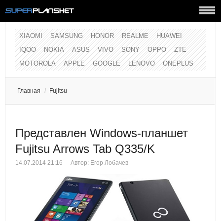
XIAOMI
SAMSUNG
HONOR
REALME
HUAWEI
IQOO
NOKIA
ASUS
VIVO
SONY
OPPO
ZTE
MOTOROLA
APPLE
GOOGLE
LENOVO
ONEPLUS
Главная
/
Fujitsu
Представлен Windows-планшет
Fujitsu Arrows Tab Q335/K
14.07.2014 21:16
Автор:
Егор Лобачев