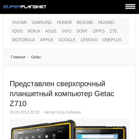
XIAOMI
SAMSUNG
HONOR
REALME
HUAWEI
IQOO
NOKIA
ASUS
VIVO
SONY
OPPO
ZTE
MOTOROLA
APPLE
GOOGLE
LENOVO
ONEPLUS
Главная
/
Getac
Представлен сверхпрочный
планшетный компьютер Getac
Z710
05.09.2012 20:22
Автор:
Егор Лобачев