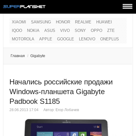
XIAOMI
SAMSUNG
HONOR
REALME
HUAWEI
IQOO
NOKIA
ASUS
VIVO
SONY
OPPO
ZTE
MOTOROLA
APPLE
GOOGLE
LENOVO
ONEPLUS
Главная
/
Gigabyte
Начались российские продажи
Windows-планшета Gigabyte
Padbook S1185
28.06.2013 17:04
Автор:
Егор Лобачев