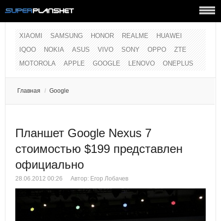
XIAOMI
SAMSUNG
HONOR
REALME
HUAWEI
IQOO
NOKIA
ASUS
VIVO
SONY
OPPO
ZTE
MOTOROLA
APPLE
GOOGLE
LENOVO
ONEPLUS
Главная
/
Google
Планшет Google Nexus 7
стоимостью $199 представлен
официально
28.06.2012 00:26
Автор:
Егор Лобачев