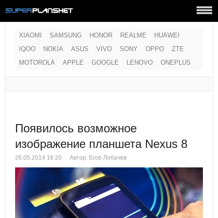
XIAOMI
SAMSUNG
HONOR
REALME
HUAWEI
IQOO
NOKIA
ASUS
VIVO
SONY
OPPO
ZTE
MOTOROLA
APPLE
GOOGLE
LENOVO
ONEPLUS
Появилось возможное
изображение планшета Nexus 8
26.05.2014 16:20
Автор:
Егор Лобачев