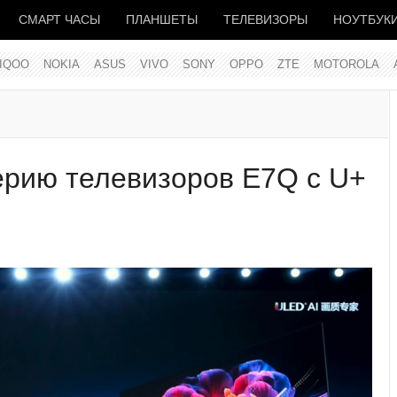
СМАРТ ЧАСЫ
ПЛАНШЕТЫ
ТЕЛЕВИЗОРЫ
НОУТБУК
IQOO
NOKIA
ASUS
VIVO
SONY
OPPO
ZTE
MOTOROLA
ерию телевизоров E7Q с U+