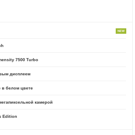
ch
ensity 7500 Turbo
овым дисплеем
 в белом цвете
-мегапиксельной камерой
 Edition