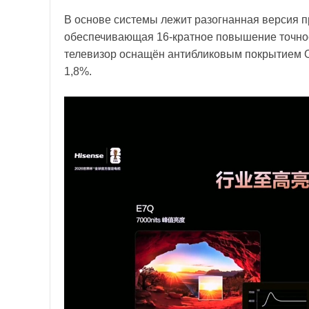
В основе системы лежит разогнанная версия п
обеспечивающая 16-кратное повышение точнос
телевизор оснащён антибликовым покрытием O
1,8%.