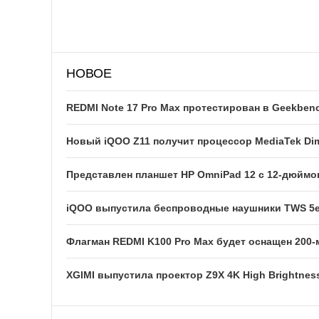
НОВОЕ
REDMI Note 17 Pro Max протестирован в Geekben
Новый iQOO Z11 получит процессор MediaTek Dim
Представлен планшет HP OmniPad 12 с 12-дюйм
iQOO выпустила беспроводные наушники TWS 5e
Флагман REDMI K100 Pro Max будет оснащен 200
XGIMI выпустила проектор Z9X 4K High Brightness