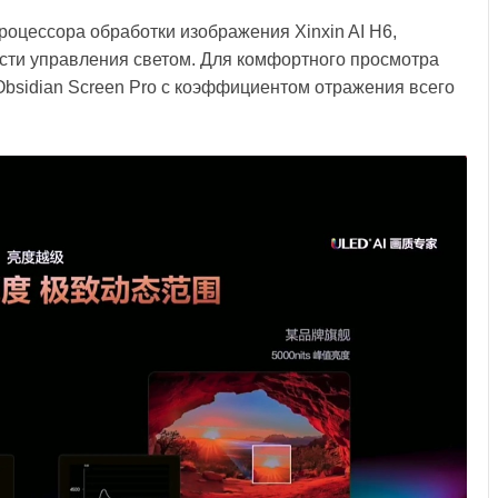
роцессора обработки изображения Xinxin AI H6,
ти управления светом. Для комфортного просмотра
bsidian Screen Pro с коэффициентом отражения всего