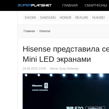
ГЛАВНАЯ
СМАРТФОНЫ
XIAOMI
SAMSUNG
HONOR
REALME
HUAWEI
Главная
/
Hisense
Hisense представила с
Mini LED экранами
26.09.2025 13:06
Автор:
Егор Лобачев