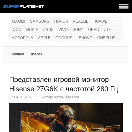
XIAOMI
SAMSUNG
HONOR
REALME
HUAWEI
IQOO
NOKIA
ASUS
VIVO
SONY
OPPO
ZTE
MOTOROLA
APPLE
GOOGLE
LENOVO
ONEPLUS
Главная
/
Hisense
Представлен игровой монитор
Hisense 27G6K с частотой 280 Гц
17.04.2024 19:53
Автор:
Артем Тарасов