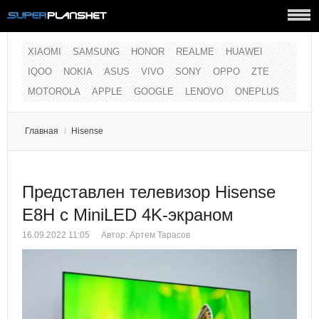
XIAOMI
SAMSUNG
HONOR
REALME
HUAWEI
IQOO
NOKIA
ASUS
VIVO
SONY
OPPO
ZTE
MOTOROLA
APPLE
GOOGLE
LENOVO
ONEPLUS
Главная
/
Hisense
Представлен телевизор Hisense
E8H c MiniLED 4K-экраном
16.09.2022 11:05
Автор:
Артем Тарасов