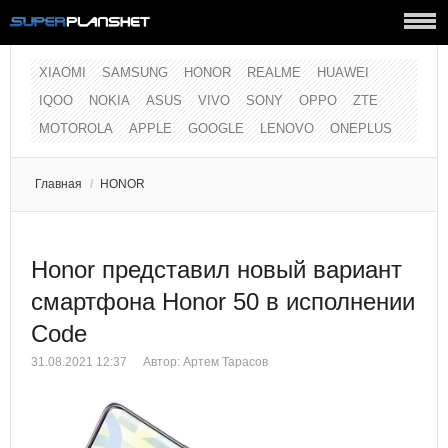
XIAOMI
SAMSUNG
HONOR
REALME
HUAWEI
IQOO
NOKIA
ASUS
VIVO
SONY
OPPO
ZTE
MOTOROLA
APPLE
GOOGLE
LENOVO
ONEPLUS
Главная
/
HONOR
Honor представил новый вариант
смартфона Honor 50 в исполнении
Code
31.08.2021 12:37
Автор:
Артем Тарасов