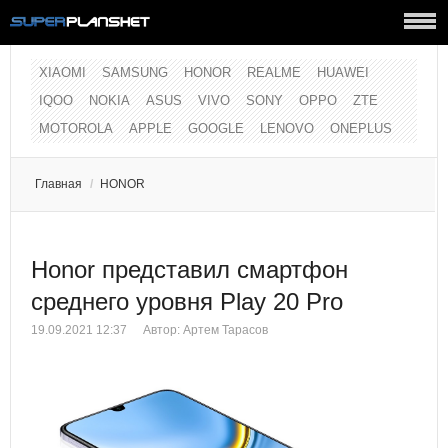
XIAOMI
SAMSUNG
HONOR
REALME
HUAWEI
IQOO
NOKIA
ASUS
VIVO
SONY
OPPO
ZTE
MOTOROLA
APPLE
GOOGLE
LENOVO
ONEPLUS
Главная
/
HONOR
Honor представил смартфон
среднего уровня Play 20 Pro
19.09.2021 12:37
Автор:
Артем Тарасов