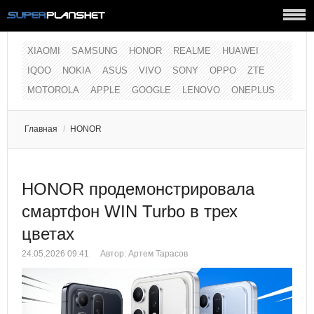
XIAOMI
SAMSUNG
HONOR
REALME
HUAWEI
IQOO
NOKIA
ASUS
VIVO
SONY
OPPO
ZTE
MOTOROLA
APPLE
GOOGLE
LENOVO
ONEPLUS
Главная
/
HONOR
HONOR продемонстрировала
смартфон WIN Turbo в трех
цветах
24.05.2026 09:41
Автор:
Артем Тарасов