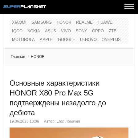
XIAOMI
SAMSUNG
HONOR
REALME
HUAWEI
IQOO
NOKIA
ASUS
VIVO
SONY
OPPO
ZTE
MOTOROLA
APPLE
GOOGLE
LENOVO
ONEPLUS
Главная
/
HONOR
Основные характеристики
HONOR X80 Pro Max 5G
подтверждены незадолго до
дебюта
19.06.2026 10:06
Автор:
Егор Лобачев