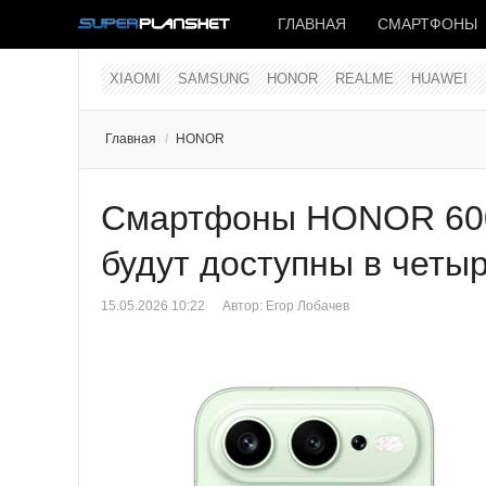
ГЛАВНАЯ
СМАРТФОНЫ
XIAOMI
SAMSUNG
HONOR
REALME
HUAWEI
Главная
/
HONOR
Смартфоны HONOR 600 
будут доступны в четы
15.05.2026 10:22
Автор:
Егор Лобачев