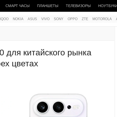
СМАРТ ЧАСЫ
ПЛАНШЕТЫ
ТЕЛЕВИЗОРЫ
НОУТБУК
IQOO
NOKIA
ASUS
VIVO
SONY
OPPO
ZTE
MOTOROLA
для китайского рынка
рех цветах