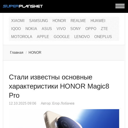
XIAOMI
SAMSUNG
HONOR
REALME
HUAWEI
IQOO
NOKIA
ASUS
VIVO
SONY
OPPO
ZTE
MOTOROLA
APPLE
GOOGLE
LENOVO
ONEPLUS
Главная
/
HONOR
Стали известны основные
характеристики HONOR Magic8
Pro
12.10.2025 09:06
Автор:
Егор Лобачев