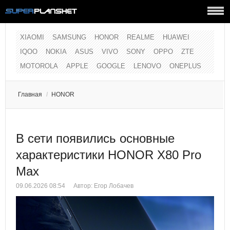
XIAOMI
SAMSUNG
HONOR
REALME
HUAWEI
IQOO
NOKIA
ASUS
VIVO
SONY
OPPO
ZTE
MOTOROLA
APPLE
GOOGLE
LENOVO
ONEPLUS
Главная
/
HONOR
В сети появились основные
характеристики HONOR X80 Pro
Max
09.06.2026 08:54
Автор:
Егор Лобачев