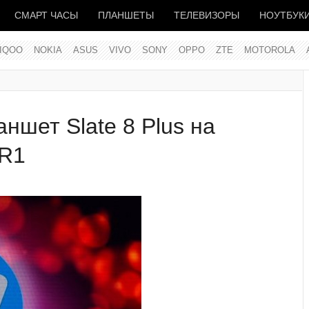
СМАРТ ЧАСЫ
ПЛАНШЕТЫ
ТЕЛЕВИЗОРЫ
НОУТБУК
IQOO
NOKIA
ASUS
VIVO
SONY
OPPO
ZTE
MOTOROLA
аншет Slate 8 Plus на
9R1