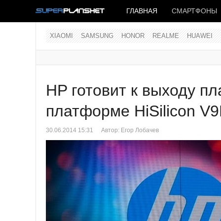
ГЛАВНАЯ
СМАРТФОНЫ
XIAOMI
SAMSUNG
HONOR
REALME
HUAWEI
HP готовит к выходу пл
платформе HiSilicon V
30.06.2014 15:31
Автор:
Егор Лобачев