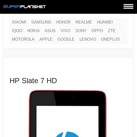
XIAOMI
SAMSUNG
HONOR
REALME
HUAWEI
IQOO
NOKIA
ASUS
VIVO
SONY
OPPO
ZTE
MOTOROLA
APPLE
GOOGLE
LENOVO
ONEPLUS
HP Slate 7 HD