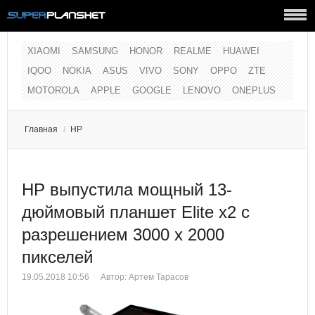
XIAOMI
SAMSUNG
HONOR
REALME
HUAWEI
IQOO
NOKIA
ASUS
VIVO
SONY
OPPO
ZTE
MOTOROLA
APPLE
GOOGLE
LENOVO
ONEPLUS
Главная
/
HP
НР выпустила мощный 13-
дюймовый планшет Elite x2 с
разрешением 3000 х 2000
пикселей
19.05.2018 10:56
Автор:
Артем Тарасов