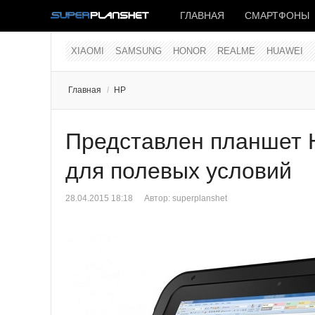
ГЛАВНАЯ
СМАРТФОНЫ
XIAOMI
SAMSUNG
HONOR
REALME
HUAWEI
Главная
/
HP
Представлен планшет H
для полевых условий
28.04.2015 18:18
Автор:
superplanshet