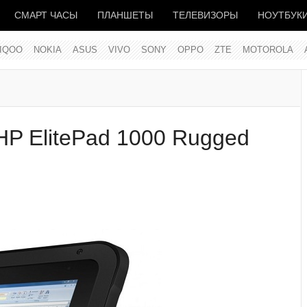
СМАРТ ЧАСЫ
ПЛАНШЕТЫ
ТЕЛЕВИЗОРЫ
НОУТБУК
IQOO
NOKIA
ASUS
VIVO
SONY
OPPO
ZTE
MOTOROLA
P ElitePad 1000 Rugged