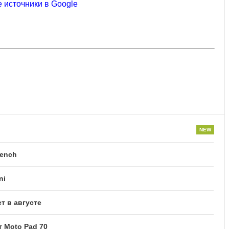
 источники в Google
bench
ni
т в августе
 Moto Pad 70