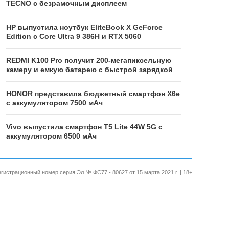
TECNO с безрамочным дисплеем
HP выпустила ноутбук EliteBook X GeForce
Edition с Core Ultra 9 386H и RTX 5060
REDMI K100 Pro получит 200-мегапиксельную
камеру и емкую батарею с быстрой зарядкой
HONOR представила бюджетный смартфон X6e
с аккумулятором 7500 мАч
Vivo выпустила смартфон T5 Lite 44W 5G с
аккумулятором 6500 мАч
 Регистрационный номер серия Эл № ФС77 - 80627 от 15 марта 2021 г. | 18+