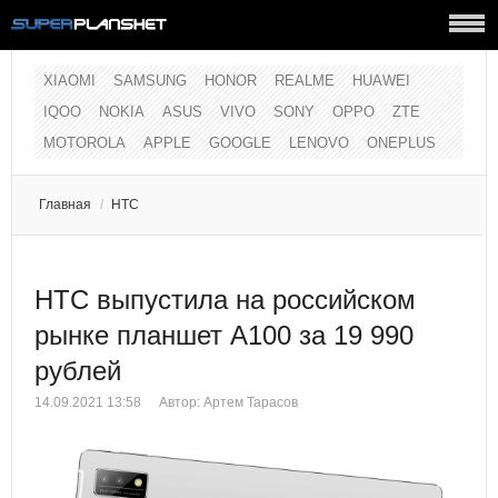
XIAOMI
SAMSUNG
HONOR
REALME
HUAWEI
IQOO
NOKIA
ASUS
VIVO
SONY
OPPO
ZTE
MOTOROLA
APPLE
GOOGLE
LENOVO
ONEPLUS
Главная
/
HTC
HTC выпустила на российском
рынке планшет A100 за 19 990
рублей
14.09.2021 13:58
Автор:
Артем Тарасов