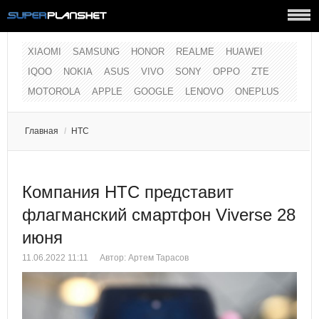
XIAOMI
SAMSUNG
HONOR
REALME
HUAWEI
IQOO
NOKIA
ASUS
VIVO
SONY
OPPO
ZTE
MOTOROLA
APPLE
GOOGLE
LENOVO
ONEPLUS
Главная
/
HTC
Компания HTC представит
флагманский смартфон Viverse 28
июня
11.06.2022 11:11
Автор:
Артем Тарасов