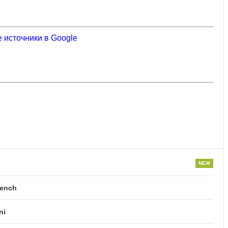
 источники в Google
bench
ni