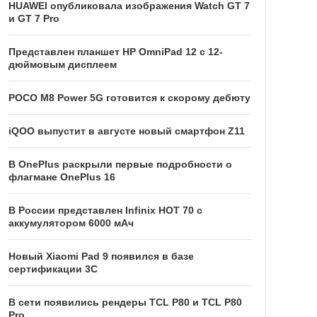
HUAWEI опубликовала изображения Watch GT 7
и GT 7 Pro
Представлен планшет HP OmniPad 12 с 12-
дюймовым дисплеем
POCO M8 Power 5G готовится к скорому дебюту
iQOO выпустит в августе новый смартфон Z11
В OnePlus раскрыли первые подробности о
флагмане OnePlus 16
В России представлен Infinix HOT 70 с
аккумулятором 6000 мАч
Новый Xiaomi Pad 9 появился в базе
сертификации 3C
В сети появились рендеры TCL P80 и TCL P80
Pro