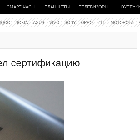
СМАРТ ЧАСЫ
ПЛАНШЕТЫ
ТЕЛЕВИЗОРЫ
НОУТБУК
IQOO
NOKIA
ASUS
VIVO
SONY
OPPO
ZTE
MOTOROLA
ел сертификацию