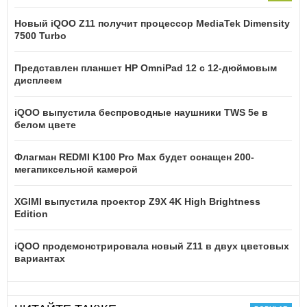
Новый iQOO Z11 получит процессор MediaTek Dimensity
7500 Turbo
Представлен планшет HP OmniPad 12 с 12-дюймовым
дисплеем
iQOO выпустила беспроводные наушники TWS 5e в
белом цвете
Флагман REDMI K100 Pro Max будет оснащен 200-
мегапиксельной камерой
XGIMI выпустила проектор Z9X 4K High Brightness
Edition
iQOO продемонстрировала новый Z11 в двух цветовых
вариантах