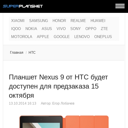
XIAOMI
SAMSUNG
HONOR
REALME
HUAWEI
IQOO
NOKIA
ASUS
VIVO
SONY
OPPO
ZTE
MOTOROLA
APPLE
GOOGLE
LENOVO
ONEPLUS
Главная
/
HTC
Планшет Nexus 9 от HTC будет
доступен для предзаказа 15
октября
13.10.2014 16:13
Автор:
Егор Лобачев