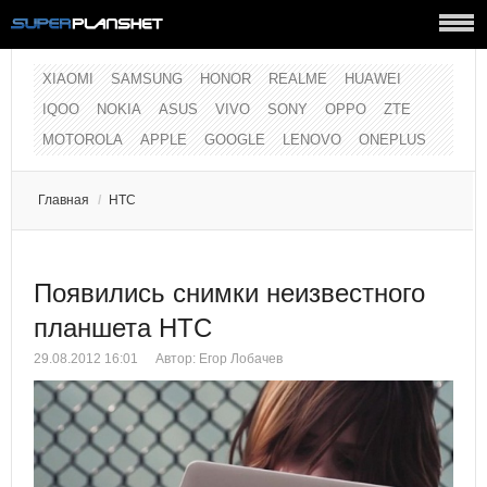
XIAOMI
SAMSUNG
HONOR
REALME
HUAWEI
IQOO
NOKIA
ASUS
VIVO
SONY
OPPO
ZTE
MOTOROLA
APPLE
GOOGLE
LENOVO
ONEPLUS
Главная
/
HTC
Появились снимки неизвестного
планшета НТС
29.08.2012 16:01
Автор:
Егор Лобачев