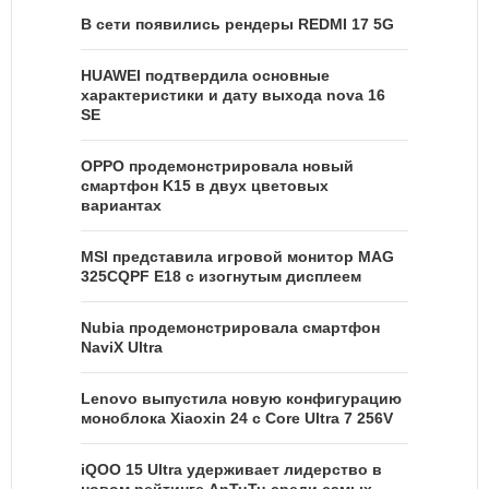
В сети появились рендеры REDMI 17 5G
HUAWEI подтвердила основные
характеристики и дату выхода nova 16
SE
OPPO продемонстрировала новый
смартфон K15 в двух цветовых
вариантах
MSI представила игровой монитор MAG
325CQPF E18 с изогнутым дисплеем
Nubia продемонстрировала смартфон
NaviX Ultra
Lenovo выпустила новую конфигурацию
моноблока Xiaoxin 24 с Core Ultra 7 256V
iQOO 15 Ultra удерживает лидерство в
новом рейтинге AnTuTu среди самых