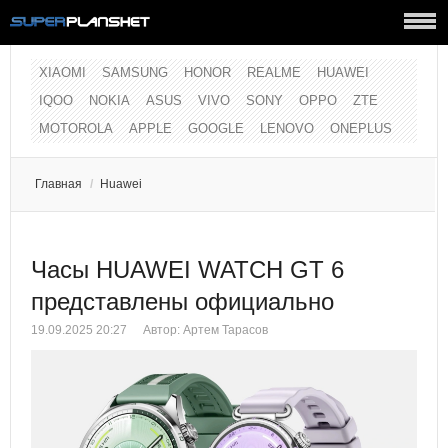
XIAOMI
SAMSUNG
HONOR
REALME
HUAWEI
IQOO
NOKIA
ASUS
VIVO
SONY
OPPO
ZTE
MOTOROLA
APPLE
GOOGLE
LENOVO
ONEPLUS
Главная
/
Huawei
Часы HUAWEI WATCH GT 6
представлены официально
19.09.2025 20:27
Автор:
Артем Тарасов