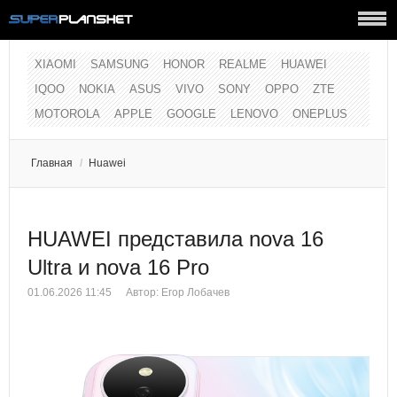
XIAOMI
SAMSUNG
HONOR
REALME
HUAWEI
IQOO
NOKIA
ASUS
VIVO
SONY
OPPO
ZTE
MOTOROLA
APPLE
GOOGLE
LENOVO
ONEPLUS
Главная
/
Huawei
HUAWEI представила nova 16
Ultra и nova 16 Pro
01.06.2026 11:45
Автор:
Егор Лобачев