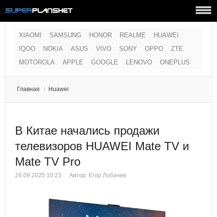
XIAOMI
SAMSUNG
HONOR
REALME
HUAWEI
IQOO
NOKIA
ASUS
VIVO
SONY
OPPO
ZTE
MOTOROLA
APPLE
GOOGLE
LENOVO
ONEPLUS
Главная
/
Huawei
В Китае начались продажи
телевизоров HUAWEI Mate TV и
Mate TV Pro
26.09.2025 10:23
Автор:
Егор Лобачев