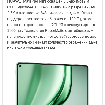
HUAWEI MatePad Mini оснащён 8,8-дюймовым
OLED-дисплеем HUAWEI FullView с разрешением
2,5K и плотностью 343 пикселей на дюйм. Экран
поддерживает частоту обновления 120 Гц, охват
цветового пространства DCI-P3 и пиковую яркость
1800 нит. Технология PaperMatte с антибликовым
нанопокрытием устраняет до 99% световых помех
и значительно снижает количество отражений даже
при ярком солнечном свете.