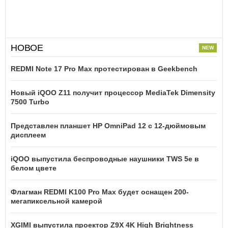
НОВОЕ
REDMI Note 17 Pro Max протестирован в Geekbench
Новый iQOO Z11 получит процессор MediaTek Dimensity
7500 Turbo
Представлен планшет HP OmniPad 12 с 12-дюймовым
дисплеем
iQOO выпустила беспроводные наушники TWS 5e в
белом цвете
Флагман REDMI K100 Pro Max будет оснащен 200-
мегапиксельной камерой
XGIMI выпустила проектор Z9X 4K High Brightness