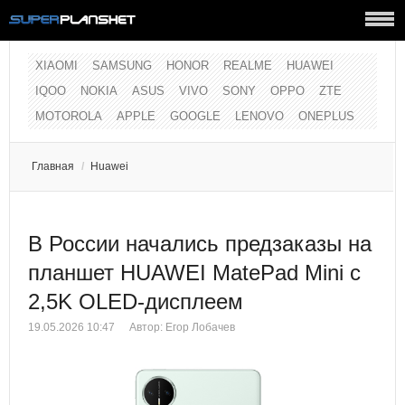
XIAOMI
SAMSUNG
HONOR
REALME
HUAWEI
IQOO
NOKIA
ASUS
VIVO
SONY
OPPO
ZTE
MOTOROLA
APPLE
GOOGLE
LENOVO
ONEPLUS
Главная
/
Huawei
В России начались предзаказы на
планшет HUAWEI MatePad Mini с
2,5K OLED-дисплеем
19.05.2026 10:47
Автор:
Егор Лобачев