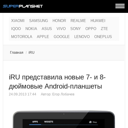
XIAOMI
SAMSUNG
HONOR
REALME
HUAWEI
IQOO
NOKIA
ASUS
VIVO
SONY
OPPO
ZTE
MOTOROLA
APPLE
GOOGLE
LENOVO
ONEPLUS
Главная
/
iRU
iRU представила новые 7- и 8-
дюймовые Android-планшеты
24.09.2013 17:44
Автор:
Егор Лобачев