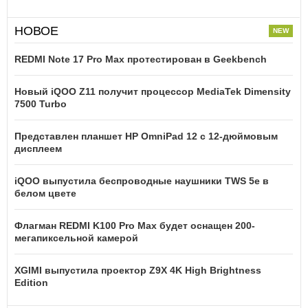
НОВОЕ
REDMI Note 17 Pro Max протестирован в Geekbench
Новый iQOO Z11 получит процессор MediaTek Dimensity
7500 Turbo
Представлен планшет HP OmniPad 12 с 12-дюймовым
дисплеем
iQOO выпустила беспроводные наушники TWS 5e в
белом цвете
Флагман REDMI K100 Pro Max будет оснащен 200-
мегапиксельной камерой
XGIMI выпустила проектор Z9X 4K High Brightness
Edition