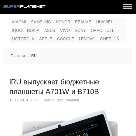
XIAOMI
SAMSUNG
HONOR
REALME
HUAWEI
IQOO
NOKIA
ASUS
VIVO
SONY
OPPO
ZTE
MOTOROLA
APPLE
GOOGLE
LENOVO
ONEPLUS
Главная
/
iRU
iRU выпускает бюджетные
планшеты A701W и B710B
15.12.2014 16:26
Автор:
Егор Лобачев