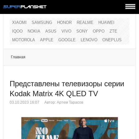
XIAOMI
SAMSUNG
HONOR
REALME
HUAWEI
IQOO
NOKIA
ASUS
VIVO
SONY
OPPO
ZTE
MOTOROLA
APPLE
GOOGLE
LENOVO
ONEPLUS
Главная
Представлены телевизоры серии
Kodak Matrix 4K QLED TV
03.10.2023 16:07
Автор: Артем Тарасов