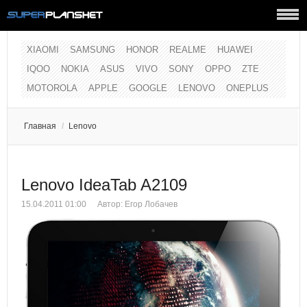
XIAOMI
SAMSUNG
HONOR
REALME
HUAWEI
IQOO
NOKIA
ASUS
VIVO
SONY
OPPO
ZTE
MOTOROLA
APPLE
GOOGLE
LENOVO
ONEPLUS
Главная
/
Lenovo
Lenovo IdeaTab A2109
15.04.2011 01:00
Автор:
Егор Лобачев