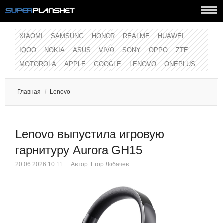
XIAOMI
SAMSUNG
HONOR
REALME
HUAWEI
IQOO
NOKIA
ASUS
VIVO
SONY
OPPO
ZTE
MOTOROLA
APPLE
GOOGLE
LENOVO
ONEPLUS
Главная
/
Lenovo
Lenovo выпустила игровую
гарнитуру Aurora GH15
20.06.2026 10:11
Автор:
Егор Лобачев