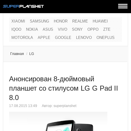
XIAOMI
SAMSUNG
HONOR
REALME
HUAWEI
IQOO
NOKIA
ASUS
VIVO
SONY
OPPO
ZTE
MOTOROLA
APPLE
GOOGLE
LENOVO
ONEPLUS
Главная
/
LG
Анонсирован 8-дюймовый
планшет со стилусом LG G Pad II
8.0
17.08.2015 13:49
Автор:
superplanshet