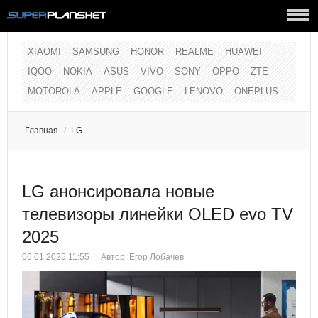
XIAOMI
SAMSUNG
HONOR
REALME
HUAWEI
IQOO
NOKIA
ASUS
VIVO
SONY
OPPO
ZTE
MOTOROLA
APPLE
GOOGLE
LENOVO
ONEPLUS
Главная
/
LG
LG анонсировала новые
телевизоры линейки OLED evo TV
2025
06.01.2025 11:55
Автор:
Егор Лобачев